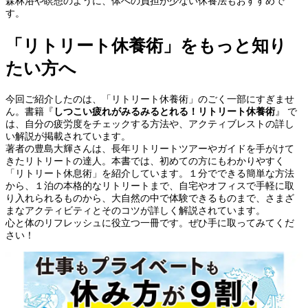
森林浴や瞑想のように、体への負担が少ない休養法もおすすめで
す。
「リトリート休養術」をもっと知り
たい方へ
今回ご紹介したのは、「リトリート休養術」のごく一部にすぎませ
ん。書籍『
しつこい疲れがみるみるとれる！リトリート休養術
』 で
は、自分の疲労度をチェックする方法や、アクティブレストの詳し
い解説が掲載されています。
著者の豊島大輝さんは、長年リトリートツアーやガイドを手がけて
きたリトリートの達人。本書では、初めての方にもわかりやすく
「リトリート休息術」を紹介しています。１分でできる簡単な方法
から、１泊の本格的なリトリートまで、自宅やオフィスで手軽に取
り入れられるものから、大自然の中で体験できるものまで、さまざ
まなアクティビティとそのコツが詳しく解説されています。
心と体のリフレッシュに役立つ一冊です。ぜひ手に取ってみてくだ
さい！