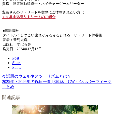
資格：健康運動指導士・ネイチャーゲームリーダー
豊島さんのリトリートを実際にご体験されたい方は
＞＞
亀山温泉リトリートのご紹介
■書籍情報
タイトル：しつこい疲れがみるみるとれる！リトリート休養術
著者：豊島大輝
出版社：すばる舎
発売日：2024年12月13日
Post
Share
Pin it
今話題のウェルネスツーリズムとは？
2025年・2026年の祝日一覧 | 3連休・GW・シルバーウィーク
まとめ
関連記事