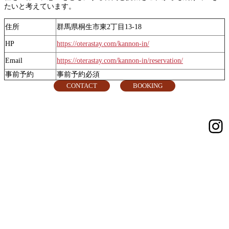
たいと考えています。
住所
群馬県桐生市東2丁目13-18
HP
https://oterastay.com/kannon-in/
Email
https://oterastay.com/kannon-in/reservation/
事前予約
事前予約必須
CONTACT
BOOKING
In