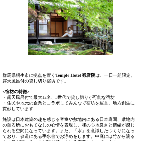
群馬県桐生市に拠点を置く
Temple Hotel 観音院
は、一日一組限定、
露天風呂付の貸し切り宿坊です。
<宿坊の特徴>
・露天風呂付で最大12名、3世代で貸し切りが可能な宿坊
・住民や地元の企業とコラボしてみんなで宿坊を運営、地方創生に
貢献しています
施設は日本建築の趣を感じる客室や敷地内にある日本庭園、敷地内
の至る所におもてなしの心情を表現し、和の心地良さと情緒が感じ
られる空間になっています。また、「水」を意識したつくりになっ
ており、参道にある手水舎でお浄めをします。中庭には竹から滴る