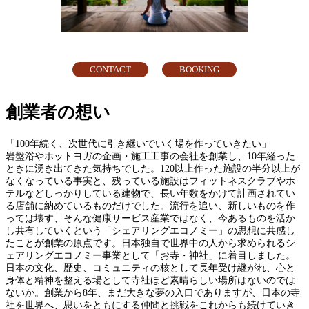
CONTACT
BOOKING
創業者の想い
「100年続く、次世代に引き継いでいく場を作っていきたい」
岩盤浴やホットヨガの企画・施工工事の会社を創業し、10年経った
ときに湧き出てきた気持ちでした。120以上作った施設の半分以上が
なくなっている事実と、残っている施設はフィットネスクラブやホ
テルなどしっかりしている建物で、長い年数をかけて計画されてい
る店舗に納めているものだけでした。流行を追い、新しいものを作
っては壊す、そんな健康サービス産業ではなく、今あるものを活か
し共有していくという「シェアリングエコノミー」の思想に共感し
たことが創業の原点です。日本独自で世界中の人から求められるシ
ェアリングエコノミー事業として「お寺・神社」に着目しました。
日本の文化、歴史、コミュニティの核として長年受け継がれ、心と
身体と精神を整える場として寺社ほど素晴らしい場所はないのでは
ないか。創業から8年、まだ大きな夢の入口でありますが、日本の寺
社を世界へ、思いをともにする仲間と挑戦をこれからも続けていき