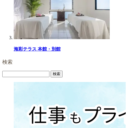
海彩テラス 本館・別館
検索
検
索: