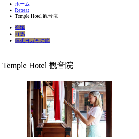
ホーム
Retreat
Temple Hotel 観音院
会場
群馬
瞑想
ヨガ
その他
Temple Hotel 観音院