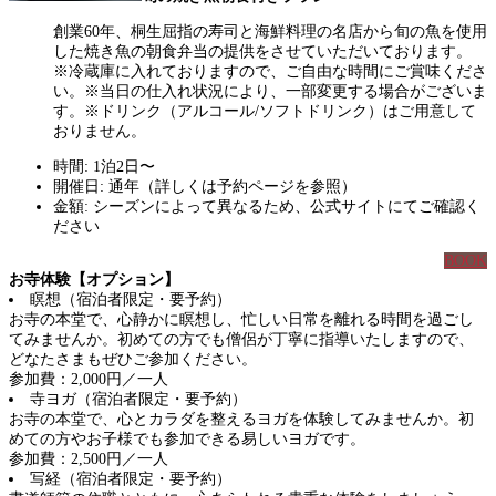
創業60年、桐生屈指の寿司と海鮮料理の名店から旬の魚を使用
した焼き魚の朝食弁当の提供をさせていただいております。
※冷蔵庫に入れておりますので、ご自由な時間にご賞味くださ
い。※当日の仕入れ状況により、一部変更する場合がございま
す。※ドリンク（アルコール/ソフトドリンク）はご用意して
おりません。
時間: 1泊2日〜
開催日: 通年（詳しくは予約ページを参照）
金額: シーズンによって異なるため、公式サイトにてご確認く
ださい
BOOK
お寺体験【オプション】
瞑想（宿泊者限定・要予約）
お寺の本堂で、心静かに瞑想し、忙しい日常を離れる時間を過ごし
てみませんか。初めての方でも僧侶が丁寧に指導いたしますので、
どなたさまもぜひご参加ください。
参加費：2,000円／一人
寺ヨガ（宿泊者限定・要予約）
お寺の本堂で、心とカラダを整えるヨガを体験してみませんか。初
めての方やお子様でも参加できる易しいヨガです。
参加費：2,500円／一人
写経（宿泊者限定・要予約）