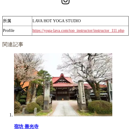
所属
LAVA HOT YOGA STUDIO
Profile
https://yoga-lava.com/top_instructor/instructor_111.php
関連記事
宿坊 善光寺