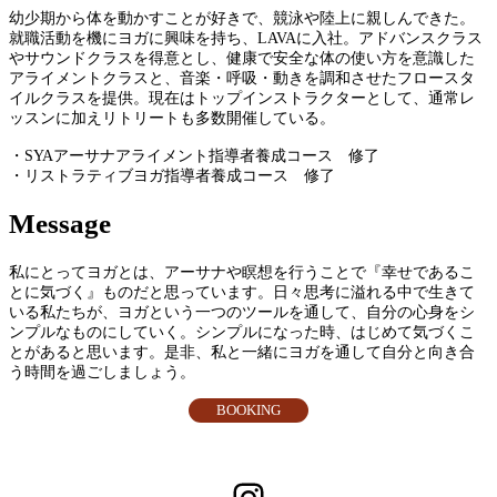
幼少期から体を動かすことが好きで、競泳や陸上に親しんできた。
就職活動を機にヨガに興味を持ち、LAVAに入社。アドバンスクラス
やサウンドクラスを得意とし、健康で安全な体の使い方を意識した
アライメントクラスと、音楽・呼吸・動きを調和させたフロースタ
イルクラスを提供。現在はトップインストラクターとして、通常レ
ッスンに加えリトリートも多数開催している。
・SYAアーサナアライメント指導者養成コース 修了
・リストラティブヨガ指導者養成コース 修了
Message
私にとってヨガとは、アーサナや瞑想を行うことで『幸せであるこ
とに気づく』ものだと思っています。日々思考に溢れる中で生きて
いる私たちが、ヨガという一つのツールを通して、自分の心身をシ
ンプルなものにしていく。シンプルになった時、はじめて気づくこ
とがあると思います。是非、私と一緒にヨガを通して自分と向き合
う時間を過ごしましょう。
BOOKING
Instagram