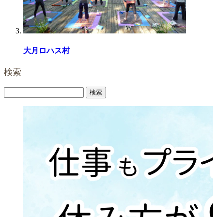
大月ロハス村
検索
検
索: