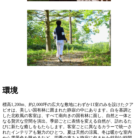
環境
標高1,200m、約2,000坪の広大な敷地にわずか11室のみを設けたクア
ビオは、美しい国有林に囲まれた静寂の中にあります。白を基調と
した北欧風の客室は、すべて南向きの国有林に面し、自然と一体と
なる贅沢な空間を演出。季節ごとに表情を変える自然が、訪れるた
びに新たな癒しをもたらします。客室ごとに異なるカラーで統一さ
れたインテリアも魅力のひとつ。夏は天然の涼風、冬は暖かな室内
から雪景色を眺めるなど、四季の恵みと静寂に包まれた特別な時間