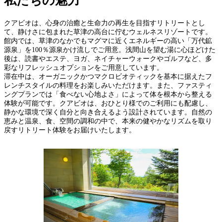
私たちの魅力
クアビオは、心身の治癒と生命力の再生を目指すリトリートとし
て、静けさに包まれた草津の高台に佇むウェルネスリゾートです。
館内では、草津のなかでもマグマに近くエネルギーの高い「万代鉱
源泉」を100％源泉かけ流しでご用意。浅間山を望む湯に心ほどけた
後は、読書やエステ、ヨガ、ネイチャーウォークやゴルフなど、多
彩なリフレッシュオプションをご用意しています。
滞在中は、オーガニックかつマクロビオティックを基本に据えたフ
レンチスタイルの料理をお楽しみいただけます。また、ファスティ
ングプランでは「食べない心地よさ」によって体を根本から整える
体験が可能です。クアビオは、おひとり様でのご利用にも配慮し、
静かな環境で深く自分と向き合えるよう設計されています。自然の
恵みと温泉、食、空間の調和の中で、本来の健やかなリズムを取り
戻すリトリート体験をお届けいたします。