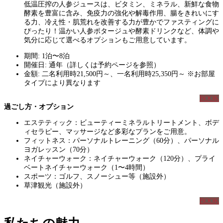
低温圧搾の人参ジュースは、ビタミン、ミネラル、新鮮な食物
酵素を豊富に含み、免疫力の強化や解毒作用、腸をきれいにす
る力、冷え性・肌荒れを改善する力が豊かでファスティングに
ぴったり！温かい人参ポタージュや酵素ドリンクなど、体調や
気分に応じて選べるオプションもご用意しています。
期間: 1泊〜8泊
開催日: 通年（詳しくは予約ページを参照）
金額: 二名利用時21,500円～、一名利用時25,350円～ ※お部屋
タイプにより異なります
BOOK
過ごし方・オプション
エステティック：ビューティーミネラルトリートメント、ボデ
ィセラピー、マッサージなど多彩なプランをご用意。
フィットネス：パーソナルトレーニング（60分）、パーソナル
ヨガレッスン（70分）
ネイチャーウォーク：ネイチャーウォーク（120分）、プライ
ベートネイチャーウォーク（1〜4時間）
スポーツ：ゴルフ、スノーシュー等（施設外）
草津観光（施設外）
BOOK