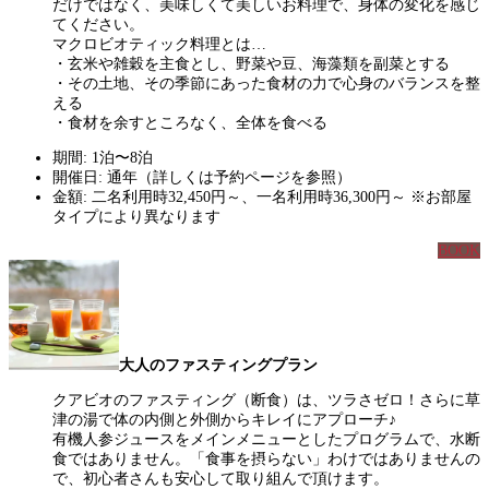
だけではなく、美味しくて美しいお料理で、身体の変化を感じ
てください。
マクロビオティック料理とは…
・玄米や雑穀を主食とし、野菜や豆、海藻類を副菜とする
・その土地、その季節にあった食材の力で心身のバランスを整
える
・食材を余すところなく、全体を食べる
期間: 1泊〜8泊
開催日: 通年（詳しくは予約ページを参照）
金額: 二名利用時32,450円～、一名利用時36,300円～ ※お部屋
タイプにより異なります
BOOK
大人のファスティングプラン
クアビオのファスティング（断食）は、ツラさゼロ！さらに草
津の湯で体の内側と外側からキレイにアプローチ♪
有機人参ジュースをメインメニューとしたプログラムで、水断
食ではありません。「食事を摂らない」わけではありませんの
で、初心者さんも安心して取り組んで頂けます。