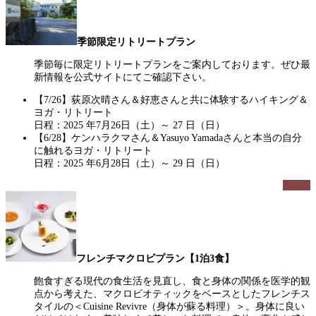
季節限定リトリートプラン
季節毎に限定リトリートプランをご案内しております。ぜひ最
新情報を公式サイトにてご確認下さい。
【7/26】荻原次晴さん＆好恵さんと共に体験するハイキング＆
ヨガ・リトリート
日程：2025 年7月26日（土）～ 27 日（日）
【6/28】ケンハラクマさん＆Yasuyo Yamadaさんと本当の自分
に触れるヨガ・リトリート
日程：2025 年6月28日（土）～ 29 日（日）
BOOK
フレンチマクロビプラン【1泊3食】
飽食すぎる現代の食生活を見直し、食と身体の関係を医学的観
点から考えた、マクロビオティックをベースとしたフレンチス
タイルの＜Cuisine Revivre（身体が蘇る料理）＞。身体に良い