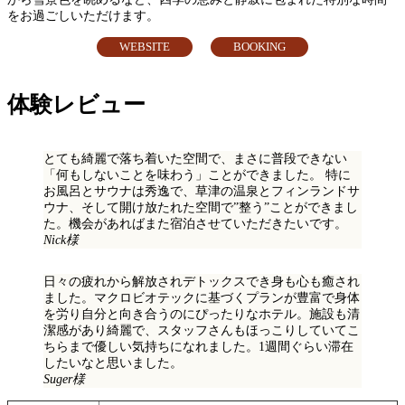
をお過ごしいただけます。
WEBSITE
BOOKING
体験レビュー
とても綺麗で落ち着いた空間で、まさに普段できない
「何もしないことを味わう」ことができました。 特に
お風呂とサウナは秀逸で、草津の温泉とフィンランドサ
ウナ、そして開け放たれた空間で”整う”ことができまし
た。機会があればまた宿泊させていただきたいです。
Nick様
日々の疲れから解放されデトックスでき身も心も癒され
ました。マクロビオテックに基づくプランが豊富で身体
を労り自分と向き合うのにぴったりなホテル。施設も清
潔感があり綺麗で、スタッフさんもほっこりしていてこ
ちらまで優しい気持ちになれました。1週間ぐらい滞在
したいなと思いました。
Suger様